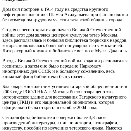
Дом был построен в 1914 году на средства крупного
нефтепромышленника Шамси Асадуллаева при финансовом и
безвозмездном трудовом участии татарской общины города.
Со дня своего открытия до начала Великой Отечественной
войны этот дом являлся центром культуры татар Москвы,
здесь располагалась и большая библиотека тюркских народов,
которая пользовалась большой популярностью у москвичей.
Литературный кружок в библиотеке вел поэт Мусса Джалиль.
В годы Великой Отечественной войны в здании располагался
госпиталь, а затем оно было передано Наркомату
иностранных дел СССР, и к большому сожалению, весь
книжный фонд библиотеки был утрачен.
Благодаря многолетним усилиям татарской общественности в
2003 году РОО-ТНКА г. Москвы было возвращено это
историческое здание для воссоздания Татарского культурного
центра (ТКЦ) и его национальной библиотеки, которая
официально была открыта в октябре 2004 года.
Сегодня фонд библиотеки содержит более 3,8 тысяч
произведений литературы, книг по истории, этнографии,
искусству, пособий по изучению татарского языка. Имеется