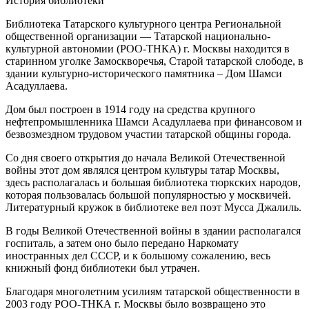
История библиотеки
Библиотека Татарского культурного центра Региональной
общественной организации — Татарской национально-
культурной автономии (РОО-ТНКА) г. Москвы находится в
старинном уголке Замоскворечья, Старой татарской слободе, в
здании культурно-исторического памятника – Дом Шамси
Асадуллаева.
Дом был построен в 1914 году на средства крупного
нефтепромышленника Шамси Асадуллаева при финансовом и
безвозмездном трудовом участии татарской общины города.
Со дня своего открытия до начала Великой Отечественной
войны этот дом являлся центром культуры татар Москвы,
здесь располагалась и большая библиотека тюркских народов,
которая пользовалась большой популярностью у москвичей.
Литературный кружок в библиотеке вел поэт Мусса Джалиль.
В годы Великой Отечественной войны в здании располагался
госпиталь, а затем оно было передано Наркомату
иностранных дел СССР, и к большому сожалению, весь
книжный фонд библиотеки был утрачен.
Благодаря многолетним усилиям татарской общественности в
2003 году РОО-ТНКА г. Москвы было возвращено это