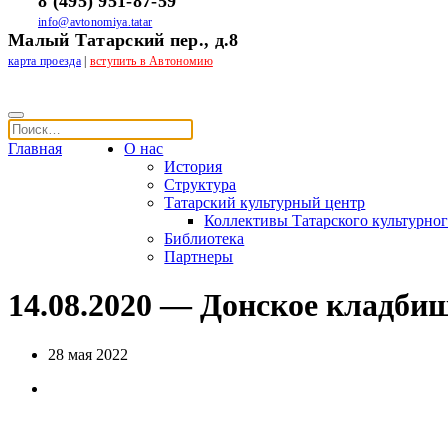
8 (495) 951-87-59
info@avtonomiya.tatar
Малый Татарский пер., д.8
карта проезда
|
вступить в Автономию
Главная
О нас
История
Структура
Татарский культурный центр
Коллективы Татарского культурног
Библиотека
Партнеры
14.08.2020 — Донское кладби
28 мая 2022