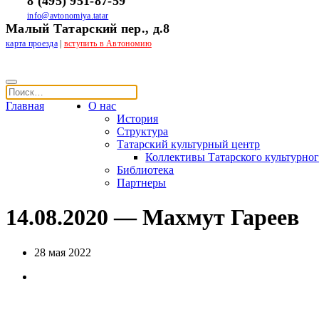
8 (495) 951-87-59
info@avtonomiya.tatar
Малый Татарский пер., д.8
карта проезда
|
вступить в Автономию
Главная
О нас
История
Структура
Татарский культурный центр
Коллективы Татарского культурног
Библиотека
Партнеры
14.08.2020 — Махмут Гареев
28 мая 2022