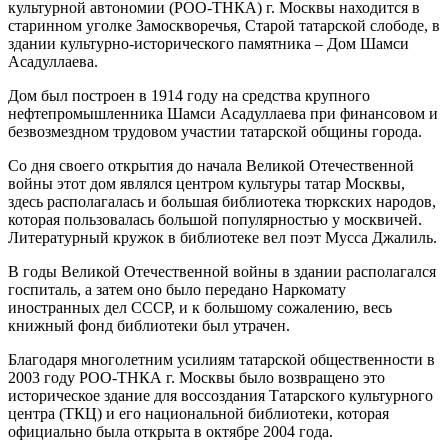
культурной автономии (РОО-ТНКА) г. Москвы находится в
старинном уголке Замоскворечья, Старой татарской слободе, в
здании культурно-исторического памятника – Дом Шамси
Асадуллаева.
Дом был построен в 1914 году на средства крупного
нефтепромышленника Шамси Асадуллаева при финансовом и
безвозмездном трудовом участии татарской общины города.
Со дня своего открытия до начала Великой Отечественной
войны этот дом являлся центром культуры татар Москвы,
здесь располагалась и большая библиотека тюркских народов,
которая пользовалась большой популярностью у москвичей.
Литературный кружок в библиотеке вел поэт Мусса Джалиль.
В годы Великой Отечественной войны в здании располагался
госпиталь, а затем оно было передано Наркомату
иностранных дел СССР, и к большому сожалению, весь
книжный фонд библиотеки был утрачен.
Благодаря многолетним усилиям татарской общественности в
2003 году РОО-ТНКА г. Москвы было возвращено это
историческое здание для воссоздания Татарского культурного
центра (ТКЦ) и его национальной библиотеки, которая
официально была открыта в октябре 2004 года.