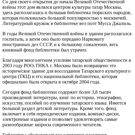
Со дня своего открытия до начала Великой Отечественной
войны этот дом являлся центром культуры татар Москвы,
здесь располагалась и большая библиотека тюркских народов,
которая пользовалась большой популярностью у москвичей.
Литературный кружок в библиотеке вел поэт Мусса Джалиль.
В годы Великой Отечественной войны в здании располагался
госпиталь, а затем оно было передано Наркомату
иностранных дел СССР, и к большому сожалению, весь
книжный фонд библиотеки был утрачен.
Благодаря многолетним усилиям татарской общественности в
2003 году РОО-ТНКА г. Москвы было возвращено это
историческое здание для воссоздания Татарского культурного
центра (ТКЦ) и его национальной библиотеки, которая
официально была открыта в октябре 2004 года.
Сегодня фонд библиотеки содержит более 3,8 тысяч
произведений литературы, книг по истории, этнографии,
искусству, пособий по изучению татарского языка. Имеется
большой раздел детской литературы. Кроме того, фонд
включает в себя периодические издания, компакт-диски,
электронные издания и позволяет удовлетворять самые
разнообразные запросы современного читателя.
Библиотека обслуживает все категории населения,