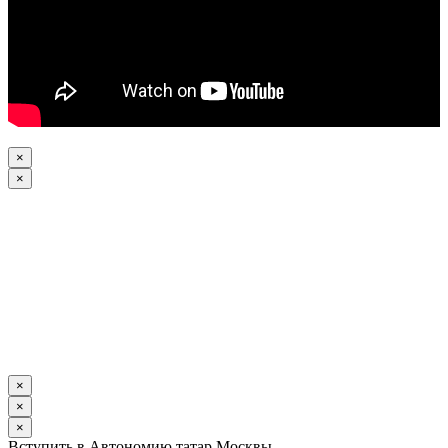
×
×
×
×
×
Вступить в Автономию татар Москвы