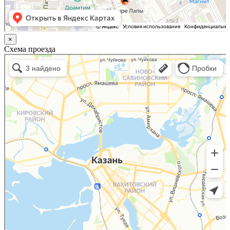
×
Схема проезда
Казань
Малый Татарский переулок, 8 на карте Москвы, ближайшее метро Новокузнецкая —
Яндекс.Карты