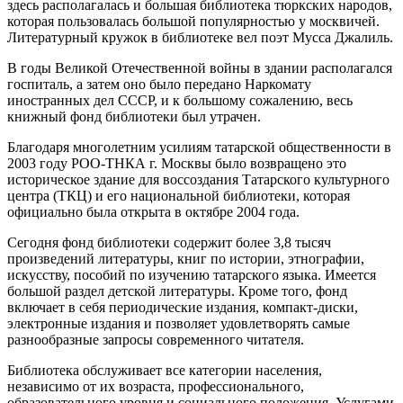
здесь располагалась и большая библиотека тюркских народов,
которая пользовалась большой популярностью у москвичей.
Литературный кружок в библиотеке вел поэт Мусса Джалиль.
В годы Великой Отечественной войны в здании располагался
госпиталь, а затем оно было передано Наркомату
иностранных дел СССР, и к большому сожалению, весь
книжный фонд библиотеки был утрачен.
Благодаря многолетним усилиям татарской общественности в
2003 году РОО-ТНКА г. Москвы было возвращено это
историческое здание для воссоздания Татарского культурного
центра (ТКЦ) и его национальной библиотеки, которая
официально была открыта в октябре 2004 года.
Сегодня фонд библиотеки содержит более 3,8 тысяч
произведений литературы, книг по истории, этнографии,
искусству, пособий по изучению татарского языка. Имеется
большой раздел детской литературы. Кроме того, фонд
включает в себя периодические издания, компакт-диски,
электронные издания и позволяет удовлетворять самые
разнообразные запросы современного читателя.
Библиотека обслуживает все категории населения,
независимо от их возраста, профессионального,
образовательного уровня и социального положения. Услугами