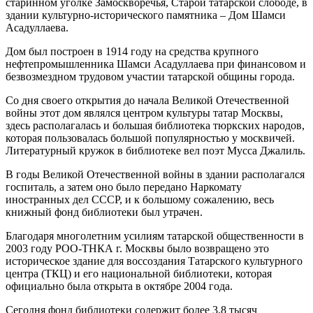
старинном уголке Замоскворечья, Старой татарской слободе, в
здании культурно-исторического памятника – Дом Шамси
Асадуллаева.
Дом был построен в 1914 году на средства крупного
нефтепромышленника Шамси Асадуллаева при финансовом и
безвозмездном трудовом участии татарской общины города.
Со дня своего открытия до начала Великой Отечественной
войны этот дом являлся центром культуры татар Москвы,
здесь располагалась и большая библиотека тюркских народов,
которая пользовалась большой популярностью у москвичей.
Литературный кружок в библиотеке вел поэт Мусса Джалиль.
В годы Великой Отечественной войны в здании располагался
госпиталь, а затем оно было передано Наркомату
иностранных дел СССР, и к большому сожалению, весь
книжный фонд библиотеки был утрачен.
Благодаря многолетним усилиям татарской общественности в
2003 году РОО-ТНКА г. Москвы было возвращено это
историческое здание для воссоздания Татарского культурного
центра (ТКЦ) и его национальной библиотеки, которая
официально была открыта в октябре 2004 года.
Сегодня фонд библиотеки содержит более 3,8 тысяч