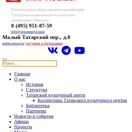
Региональная общественная организация
Татарская национально-культурная
автономия г. Москвы
8 (495) 951-87-59
info@avtonomiya.tatar
Малый Татарский пер., д.8
карта проезда
|
вступить в Автономию
Главная
О нас
История
Структура
Татарский культурный центр
Коллективы Татарского культурного центра
Библиотека
Партнеры
Новости и события
Афиша
Проекты