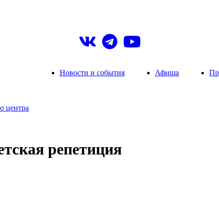
Новости и события
Афиша
Пр
о центра
етская репетиция