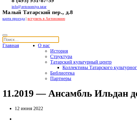
8 (495) 951-87-59
info@avtonomiya.tatar
Малый Татарский пер., д.8
карта проезда
|
вступить в Автономию
Главная
О нас
История
Структура
Татарский культурный центр
Коллективы Татарского культурног
Библиотека
Партнеры
11.2019 — Ансамбль Ильдан д
12 июня 2022