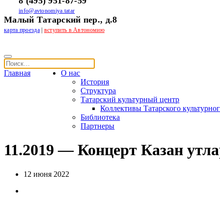
8 (495) 951-87-59
info@avtonomiya.tatar
Малый Татарский пер., д.8
карта проезда
|
вступить в Автономию
Главная
О нас
История
Структура
Татарский культурный центр
Коллективы Татарского культурног
Библиотека
Партнеры
11.2019 — Концерт Казан утл
12 июня 2022