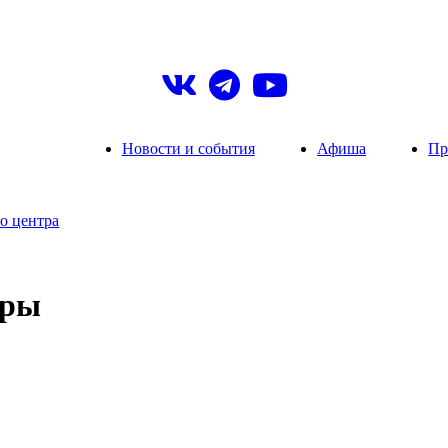
Новости и события
Афиша
Пр
о центра
ары