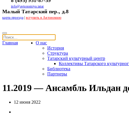
8 (495) 951-87-59
info@avtonomiya.tatar
Малый Татарский пер., д.8
карта проезда
|
вступить в Автономию
Главная
О нас
История
Структура
Татарский культурный центр
Коллективы Татарского культурног
Библиотека
Партнеры
11.2019 — Ансамбль Ильдан д
12 июня 2022