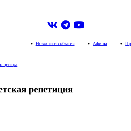
Новости и события
Афиша
Пр
о центра
етская репетиция