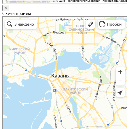
×
Схема проезда
Казань
Малый Татарский переулок, 8 на карте Москвы, ближайшее метро Новокузнецкая —
Яндекс.Карты