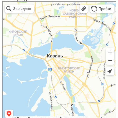
Казань
Малый Татарский переулок, 8 на карте Москвы, ближайшее метро Новокузнецкая —
Яндекс.Карты