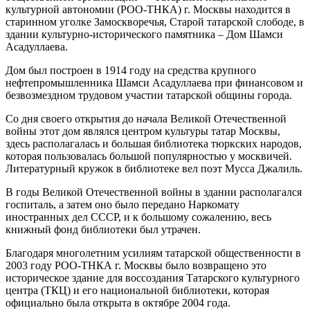
культурной автономии (РОО-ТНКА) г. Москвы находится в
старинном уголке Замоскворечья, Старой татарской слободе, в
здании культурно-исторического памятника – Дом Шамси
Асадуллаева.
Дом был построен в 1914 году на средства крупного
нефтепромышленника Шамси Асадуллаева при финансовом и
безвозмездном трудовом участии татарской общины города.
Со дня своего открытия до начала Великой Отечественной
войны этот дом являлся центром культуры татар Москвы,
здесь располагалась и большая библиотека тюркских народов,
которая пользовалась большой популярностью у москвичей.
Литературный кружок в библиотеке вел поэт Мусса Джалиль.
В годы Великой Отечественной войны в здании располагался
госпиталь, а затем оно было передано Наркомату
иностранных дел СССР, и к большому сожалению, весь
книжный фонд библиотеки был утрачен.
Благодаря многолетним усилиям татарской общественности в
2003 году РОО-ТНКА г. Москвы было возвращено это
историческое здание для воссоздания Татарского культурного
центра (ТКЦ) и его национальной библиотеки, которая
официально была открыта в октябре 2004 года.