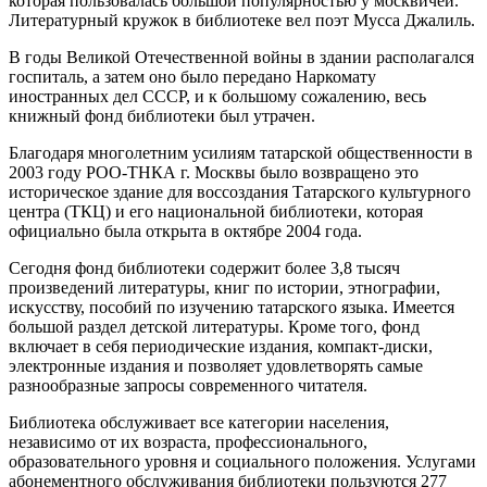
которая пользовалась большой популярностью у москвичей.
Литературный кружок в библиотеке вел поэт Мусса Джалиль.
В годы Великой Отечественной войны в здании располагался
госпиталь, а затем оно было передано Наркомату
иностранных дел СССР, и к большому сожалению, весь
книжный фонд библиотеки был утрачен.
Благодаря многолетним усилиям татарской общественности в
2003 году РОО-ТНКА г. Москвы было возвращено это
историческое здание для воссоздания Татарского культурного
центра (ТКЦ) и его национальной библиотеки, которая
официально была открыта в октябре 2004 года.
Сегодня фонд библиотеки содержит более 3,8 тысяч
произведений литературы, книг по истории, этнографии,
искусству, пособий по изучению татарского языка. Имеется
большой раздел детской литературы. Кроме того, фонд
включает в себя периодические издания, компакт-диски,
электронные издания и позволяет удовлетворять самые
разнообразные запросы современного читателя.
Библиотека обслуживает все категории населения,
независимо от их возраста, профессионального,
образовательного уровня и социального положения. Услугами
абонементного обслуживания библиотеки пользуются 277