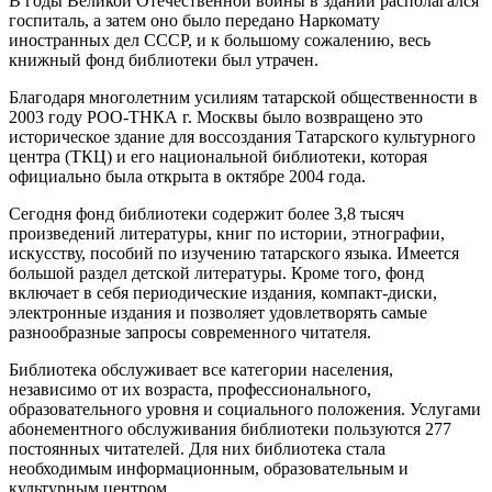
В годы Великой Отечественной войны в здании располагался
госпиталь, а затем оно было передано Наркомату
иностранных дел СССР, и к большому сожалению, весь
книжный фонд библиотеки был утрачен.
Благодаря многолетним усилиям татарской общественности в
2003 году РОО-ТНКА г. Москвы было возвращено это
историческое здание для воссоздания Татарского культурного
центра (ТКЦ) и его национальной библиотеки, которая
официально была открыта в октябре 2004 года.
Сегодня фонд библиотеки содержит более 3,8 тысяч
произведений литературы, книг по истории, этнографии,
искусству, пособий по изучению татарского языка. Имеется
большой раздел детской литературы. Кроме того, фонд
включает в себя периодические издания, компакт-диски,
электронные издания и позволяет удовлетворять самые
разнообразные запросы современного читателя.
Библиотека обслуживает все категории населения,
независимо от их возраста, профессионального,
образовательного уровня и социального положения. Услугами
абонементного обслуживания библиотеки пользуются 277
постоянных читателей. Для них библиотека стала
необходимым информационным, образовательным и
культурным центром.