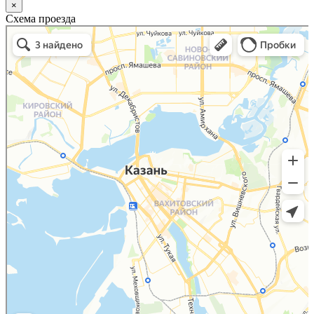
×
Схема проезда
Казань
Малый Татарский переулок, 8 на карте Москвы, ближайшее метро Новокузнецкая —
Яндекс.Карты