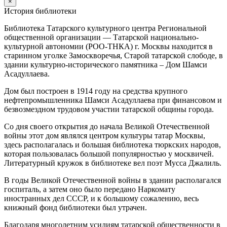
×
История библиотеки
Библиотека Татарского культурного центра Региональной
общественной организации — Татарской национально-
культурной автономии (РОО-ТНКА) г. Москвы находится в
старинном уголке Замоскворечья, Старой татарской слободе, в
здании культурно-исторического памятника – Дом Шамси
Асадуллаева.
Дом был построен в 1914 году на средства крупного
нефтепромышленника Шамси Асадуллаева при финансовом и
безвозмездном трудовом участии татарской общины города.
Со дня своего открытия до начала Великой Отечественной
войны этот дом являлся центром культуры татар Москвы,
здесь располагалась и большая библиотека тюркских народов,
которая пользовалась большой популярностью у москвичей.
Литературный кружок в библиотеке вел поэт Мусса Джалиль.
В годы Великой Отечественной войны в здании располагался
госпиталь, а затем оно было передано Наркомату
иностранных дел СССР, и к большому сожалению, весь
книжный фонд библиотеки был утрачен.
Благодаря многолетним усилиям татарской общественности в