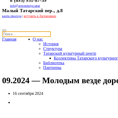
8 (495) 951-87-59
info@avtonomiya.tatar
Малый Татарский пер., д.8
карта проезда
|
вступить в Автономию
Главная
О нас
История
Структура
Татарский культурный центр
Коллективы Татарского культурног
Библиотека
Партнеры
09.2024 — Молодым везде дор
16 сентября 2024