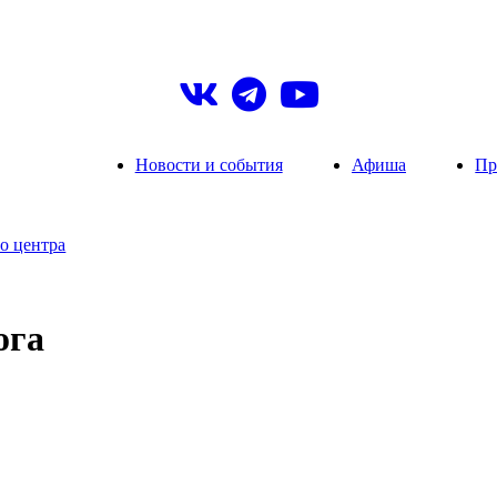
Новости и события
Афиша
Пр
о центра
ога