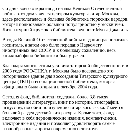
Со дня своего открытия до начала Великой Отечественной
войны этот дом являлся центром культуры татар Москвы,
здесь располагалась и большая библиотека тюркских народов,
которая пользовалась большой популярностью у москвичей.
Литературный кружок в библиотеке вел поэт Мусса Джалиль.
В годы Великой Отечественной войны в здании располагался
госпиталь, а затем оно было передано Наркомату
иностранных дел СССР, и к большому сожалению, весь
книжный фонд библиотеки был утрачен.
Благодаря многолетним усилиям татарской общественности в
2003 году РОО-ТНКА г. Москвы было возвращено это
историческое здание для воссоздания Татарского культурного
центра (ТКЦ) и его национальной библиотеки, которая
официально была открыта в октябре 2004 года.
Сегодня фонд библиотеки содержит более 3,8 тысяч
произведений литературы, книг по истории, этнографии,
искусству, пособий по изучению татарского языка. Имеется
большой раздел детской литературы. Кроме того, фонд
включает в себя периодические издания, компакт-диски,
электронные издания и позволяет удовлетворять самые
разнообразные запросы современного читателя.