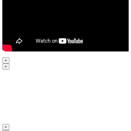
×
×
×