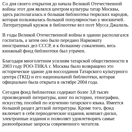
Со дня своего открытия до начала Великой Отечественной
войны этот дом являлся центром культуры татар Москвы,
здесь располагалась и большая библиотека тюркских народов,
которая пользовалась большой популярностью у москвичей.
Литературный кружок в библиотеке вел поэт Мусса Джалиль.
В годы Великой Отечественной войны в здании располагался
госпиталь, а затем оно было передано Наркомату
иностранных дел СССР, и к большому сожалению, весь
книжный фонд библиотеки был утрачен.
Благодаря многолетним усилиям татарской общественности в
2003 году РОО-ТНКА г. Москвы было возвращено это
историческое здание для воссоздания Татарского культурного
центра (ТКЦ) и его национальной библиотеки, которая
официально была открыта в октябре 2004 года.
Сегодня фонд библиотеки содержит более 3,8 тысяч
произведений литературы, книг по истории, этнографии,
искусству, пособий по изучению татарского языка. Имеется
большой раздел детской литературы. Кроме того, фонд
включает в себя периодические издания, компакт-диски,
электронные издания и позволяет удовлетворять самые
разнообразные запросы современного читателя.