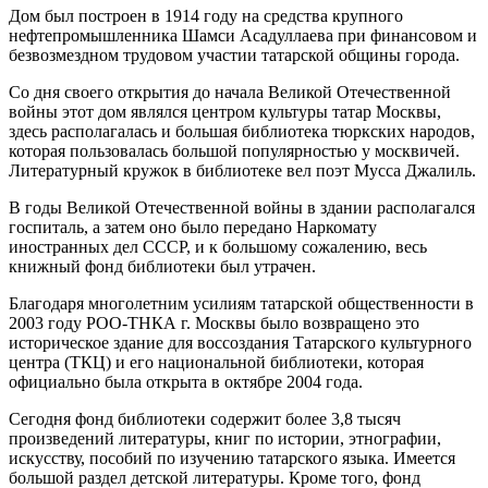
Дом был построен в 1914 году на средства крупного
нефтепромышленника Шамси Асадуллаева при финансовом и
безвозмездном трудовом участии татарской общины города.
Со дня своего открытия до начала Великой Отечественной
войны этот дом являлся центром культуры татар Москвы,
здесь располагалась и большая библиотека тюркских народов,
которая пользовалась большой популярностью у москвичей.
Литературный кружок в библиотеке вел поэт Мусса Джалиль.
В годы Великой Отечественной войны в здании располагался
госпиталь, а затем оно было передано Наркомату
иностранных дел СССР, и к большому сожалению, весь
книжный фонд библиотеки был утрачен.
Благодаря многолетним усилиям татарской общественности в
2003 году РОО-ТНКА г. Москвы было возвращено это
историческое здание для воссоздания Татарского культурного
центра (ТКЦ) и его национальной библиотеки, которая
официально была открыта в октябре 2004 года.
Сегодня фонд библиотеки содержит более 3,8 тысяч
произведений литературы, книг по истории, этнографии,
искусству, пособий по изучению татарского языка. Имеется
большой раздел детской литературы. Кроме того, фонд