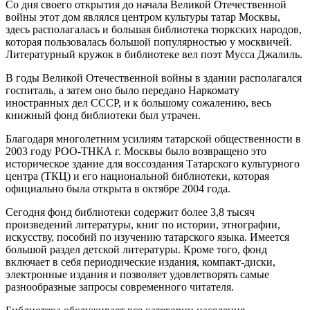
Со дня своего открытия до начала Великой Отечественной
войны этот дом являлся центром культуры татар Москвы,
здесь располагалась и большая библиотека тюркских народов,
которая пользовалась большой популярностью у москвичей.
Литературный кружок в библиотеке вел поэт Мусса Джалиль.
В годы Великой Отечественной войны в здании располагался
госпиталь, а затем оно было передано Наркомату
иностранных дел СССР, и к большому сожалению, весь
книжный фонд библиотеки был утрачен.
Благодаря многолетним усилиям татарской общественности в
2003 году РОО-ТНКА г. Москвы было возвращено это
историческое здание для воссоздания Татарского культурного
центра (ТКЦ) и его национальной библиотеки, которая
официально была открыта в октябре 2004 года.
Сегодня фонд библиотеки содержит более 3,8 тысяч
произведений литературы, книг по истории, этнографии,
искусству, пособий по изучению татарского языка. Имеется
большой раздел детской литературы. Кроме того, фонд
включает в себя периодические издания, компакт-диски,
электронные издания и позволяет удовлетворять самые
разнообразные запросы современного читателя.