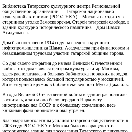
Библиотека Татарского культурного центра Региональной
общественной организации — Татарской национально-
культурной автономии (РОО-ТНКА) г. Москвы находится в
старинном уголке Замоскворечья, Старой татарской слободе, в
здании культурно-исторического памятника – Дом Шамси
Асадуллаева.
Дом был построен в 1914 году на средства крупного
нефтепромышленника Шамси Асадуллаева при финансовом и
безвозмездном трудовом участии татарской общины города.
Со дня своего открытия до начала Великой Отечественной
войны этот дом являлся центром культуры татар Москвы,
здесь располагалась и большая библиотека тюркских народов,
которая пользовалась большой популярностью у москвичей.
Литературный кружок в библиотеке вел поэт Мусса Джалиль.
В годы Великой Отечественной войны в здании располагался
госпиталь, а затем оно было передано Наркомату
иностранных дел СССР, и к большому сожалению, весь
книжный фонд библиотеки был утрачен.
Благодаря многолетним усилиям татарской общественности в
2003 году РОО-ТНКА г. Москвы было возвращено это
историческое здание для воссоздания Татарского культурного