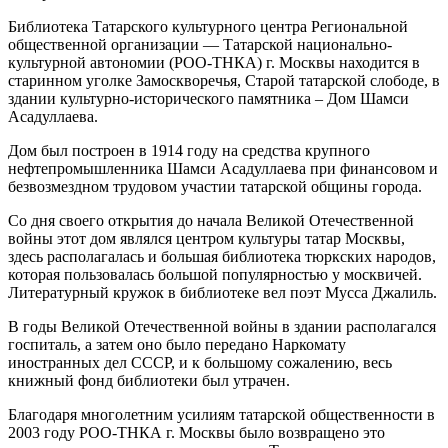
Библиотека Татарского культурного центра Региональной
общественной организации — Татарской национально-
культурной автономии (РОО-ТНКА) г. Москвы находится в
старинном уголке Замоскворечья, Старой татарской слободе, в
здании культурно-исторического памятника – Дом Шамси
Асадуллаева.
Дом был построен в 1914 году на средства крупного
нефтепромышленника Шамси Асадуллаева при финансовом и
безвозмездном трудовом участии татарской общины города.
Со дня своего открытия до начала Великой Отечественной
войны этот дом являлся центром культуры татар Москвы,
здесь располагалась и большая библиотека тюркских народов,
которая пользовалась большой популярностью у москвичей.
Литературный кружок в библиотеке вел поэт Мусса Джалиль.
В годы Великой Отечественной войны в здании располагался
госпиталь, а затем оно было передано Наркомату
иностранных дел СССР, и к большому сожалению, весь
книжный фонд библиотеки был утрачен.
Благодаря многолетним усилиям татарской общественности в
2003 году РОО-ТНКА г. Москвы было возвращено это