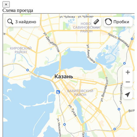
×
Схема проезда
Казань
Малый Татарский переулок, 8 на карте Москвы, ближайшее метро Новокузнецкая —
Яндекс.Карты