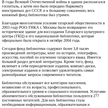
В годы Великой Отечественной войны в здании располагался
госпиталь, а затем оно было передано Наркомату
иностранных дел СССР, и к большому сожалению, весь
книжный фонд библиотеки был утрачен.
Благодаря многолетним усилиям татарской общественности в
2003 году РОО-ТНКА г. Москвы было возвращено это
историческое здание для воссоздания Татарского культурного
центра (ТКЦ) и его национальной библиотеки, которая
официально была открыта в октябре 2004 года.
Сегодня фонд библиотеки содержит более 3,8 тысяч
произведений литературы, книг по истории, этнографии,
искусству, пособий по изучению татарского языка. Имеется
большой раздел детской литературы. Кроме того, фонд
включает в себя периодические издания, компакт-диски,
электронные издания и позволяет удовлетворять самые
разнообразные запросы современного читателя.
Библиотека обслуживает все категории населения,
независимо от их возраста, профессионального,
образовательного уровня и социального положения. Услугами
абонементного обслуживания библиотеки пользуются 277
постоянных читателей. Для них библиотека стала
необходимым информационным, образовательным и