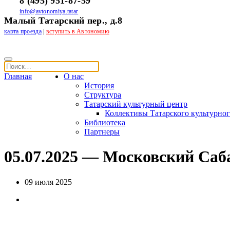
8 (495) 951-87-59
info@avtonomiya.tatar
Малый Татарский пер., д.8
карта проезда
|
вступить в Автономию
Главная
О нас
История
Структура
Татарский культурный центр
Коллективы Татарского культурног
Библиотека
Партнеры
05.07.2025 — Московский Саб
09 июля 2025