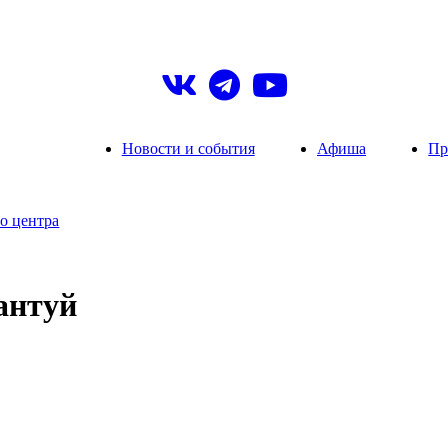
Новости и события
Афиша
Пр
о центра
антуй