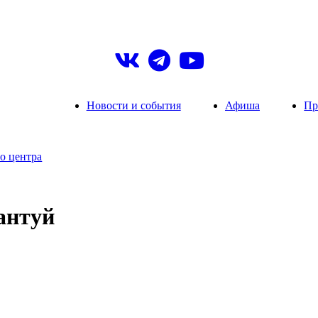
Новости и события
Афиша
Пр
о центра
антуй