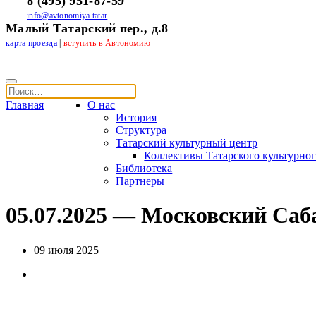
8 (495) 951-87-59
info@avtonomiya.tatar
Малый Татарский пер., д.8
карта проезда
|
вступить в Автономию
Главная
О нас
История
Структура
Татарский культурный центр
Коллективы Татарского культурног
Библиотека
Партнеры
05.07.2025 — Московский Саб
09 июля 2025