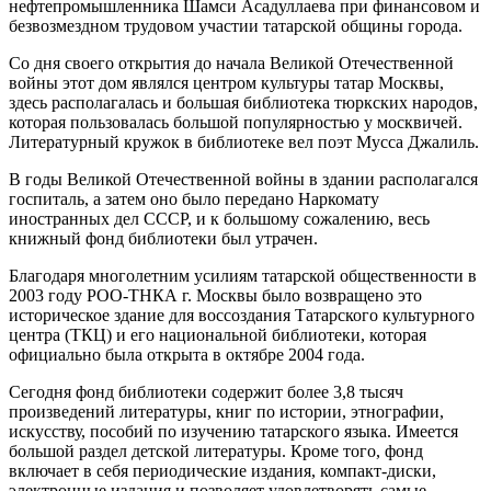
нефтепромышленника Шамси Асадуллаева при финансовом и
безвозмездном трудовом участии татарской общины города.
Со дня своего открытия до начала Великой Отечественной
войны этот дом являлся центром культуры татар Москвы,
здесь располагалась и большая библиотека тюркских народов,
которая пользовалась большой популярностью у москвичей.
Литературный кружок в библиотеке вел поэт Мусса Джалиль.
В годы Великой Отечественной войны в здании располагался
госпиталь, а затем оно было передано Наркомату
иностранных дел СССР, и к большому сожалению, весь
книжный фонд библиотеки был утрачен.
Благодаря многолетним усилиям татарской общественности в
2003 году РОО-ТНКА г. Москвы было возвращено это
историческое здание для воссоздания Татарского культурного
центра (ТКЦ) и его национальной библиотеки, которая
официально была открыта в октябре 2004 года.
Сегодня фонд библиотеки содержит более 3,8 тысяч
произведений литературы, книг по истории, этнографии,
искусству, пособий по изучению татарского языка. Имеется
большой раздел детской литературы. Кроме того, фонд
включает в себя периодические издания, компакт-диски,
электронные издания и позволяет удовлетворять самые