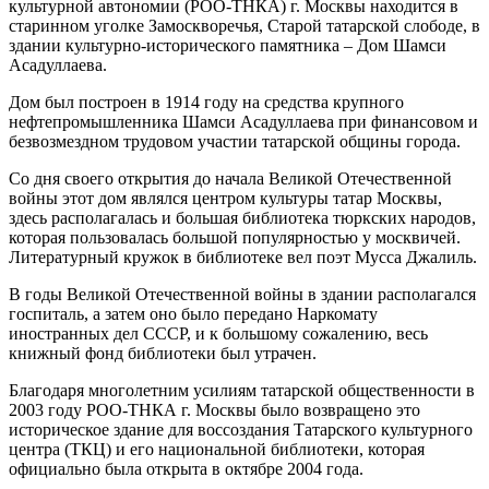
культурной автономии (РОО-ТНКА) г. Москвы находится в
старинном уголке Замоскворечья, Старой татарской слободе, в
здании культурно-исторического памятника – Дом Шамси
Асадуллаева.
Дом был построен в 1914 году на средства крупного
нефтепромышленника Шамси Асадуллаева при финансовом и
безвозмездном трудовом участии татарской общины города.
Со дня своего открытия до начала Великой Отечественной
войны этот дом являлся центром культуры татар Москвы,
здесь располагалась и большая библиотека тюркских народов,
которая пользовалась большой популярностью у москвичей.
Литературный кружок в библиотеке вел поэт Мусса Джалиль.
В годы Великой Отечественной войны в здании располагался
госпиталь, а затем оно было передано Наркомату
иностранных дел СССР, и к большому сожалению, весь
книжный фонд библиотеки был утрачен.
Благодаря многолетним усилиям татарской общественности в
2003 году РОО-ТНКА г. Москвы было возвращено это
историческое здание для воссоздания Татарского культурного
центра (ТКЦ) и его национальной библиотеки, которая
официально была открыта в октябре 2004 года.