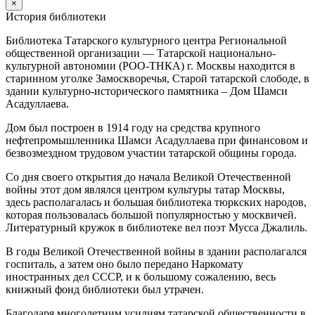
×
История библиотеки
Библиотека Татарского культурного центра Региональной
общественной организации — Татарской национально-
культурной автономии (РОО-ТНКА) г. Москвы находится в
старинном уголке Замоскворечья, Старой татарской слободе, в
здании культурно-исторического памятника – Дом Шамси
Асадуллаева.
Дом был построен в 1914 году на средства крупного
нефтепромышленника Шамси Асадуллаева при финансовом и
безвозмездном трудовом участии татарской общины города.
Со дня своего открытия до начала Великой Отечественной
войны этот дом являлся центром культуры татар Москвы,
здесь располагалась и большая библиотека тюркских народов,
которая пользовалась большой популярностью у москвичей.
Литературный кружок в библиотеке вел поэт Мусса Джалиль.
В годы Великой Отечественной войны в здании располагался
госпиталь, а затем оно было передано Наркомату
иностранных дел СССР, и к большому сожалению, весь
книжный фонд библиотеки был утрачен.
Благодаря многолетним усилиям татарской общественности в