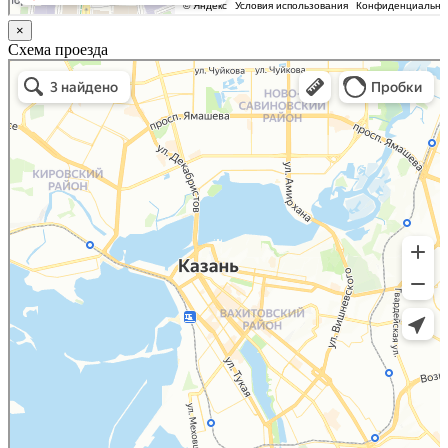
×
Схема проезда
Казань
Малый Татарский переулок, 8 на карте Москвы, ближайшее метро Новокузнецкая —
Яндекс.Карты