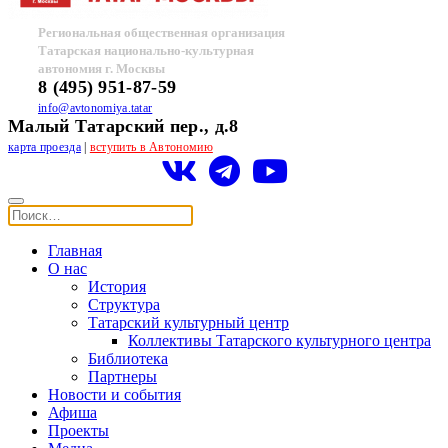
Региональная общественная организация
Татарская национально-культурная
автономия г. Москвы
8 (495) 951-87-59
info@avtonomiya.tatar
Малый Татарский пер., д.8
карта проезда
|
вступить в Автономию
Главная
О нас
История
Структура
Татарский культурный центр
Коллективы Татарского культурного центра
Библиотека
Партнеры
Новости и события
Афиша
Проекты