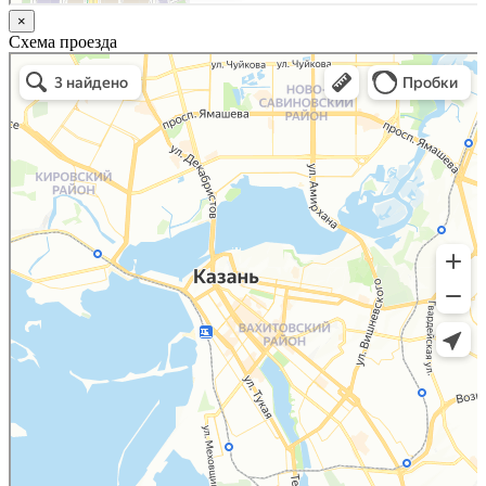
×
Схема проезда
Казань
Малый Татарский переулок, 8 на карте Москвы, ближайшее метро Новокузнецкая —
Яндекс.Карты