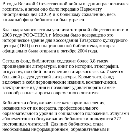
В годы Великой Отечественной войны в здании располагался
госпиталь, а затем оно было передано Наркомату
иностранных дел СССР, и к большому сожалению, весь
книжный фонд библиотеки был утрачен.
Благодаря многолетним усилиям татарской общественности в
2003 году РОО-ТНКА г. Москвы было возвращено это
историческое здание для воссоздания Татарского культурного
центра (ТКЦ) и его национальной библиотеки, которая
официально была открыта в октябре 2004 года.
Сегодня фонд библиотеки содержит более 3,8 тысяч
произведений литературы, книг по истории, этнографии,
искусству, пособий по изучению татарского языка. Имеется
большой раздел детской литературы. Кроме того, фонд
включает в себя периодические издания, компакт-диски,
электронные издания и позволяет удовлетворять самые
разнообразные запросы современного читателя.
Библиотека обслуживает все категории населения,
независимо от их возраста, профессионального,
образовательного уровня и социального положения. Услугами
абонементного обслуживания библиотеки пользуются 277
постоянных читателей. Для них библиотека стала
необходимым информационным, образовательным и