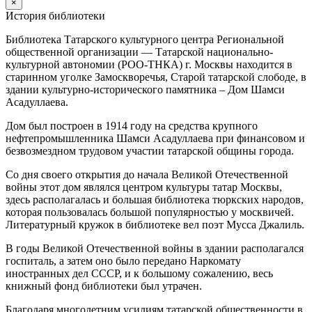
×
История библиотеки
Библиотека Татарского культурного центра Региональной
общественной организации — Татарской национально-
культурной автономии (РОО-ТНКА) г. Москвы находится в
старинном уголке Замоскворечья, Старой татарской слободе, в
здании культурно-исторического памятника – Дом Шамси
Асадуллаева.
Дом был построен в 1914 году на средства крупного
нефтепромышленника Шамси Асадуллаева при финансовом и
безвозмездном трудовом участии татарской общины города.
Со дня своего открытия до начала Великой Отечественной
войны этот дом являлся центром культуры татар Москвы,
здесь располагалась и большая библиотека тюркских народов,
которая пользовалась большой популярностью у москвичей.
Литературный кружок в библиотеке вел поэт Мусса Джалиль.
В годы Великой Отечественной войны в здании располагался
госпиталь, а затем оно было передано Наркомату
иностранных дел СССР, и к большому сожалению, весь
книжный фонд библиотеки был утрачен.
Благодаря многолетним усилиям татарской общественности в