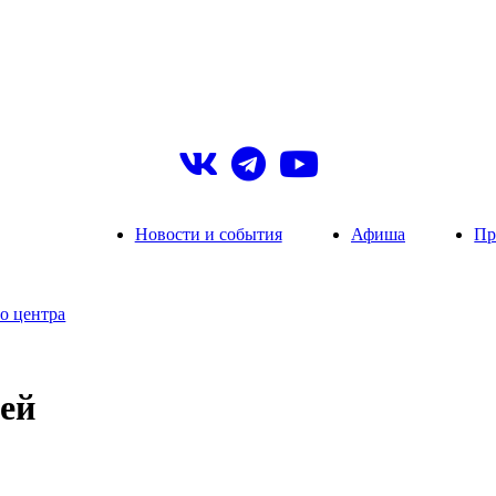
Новости и события
Афиша
Пр
о центра
тей