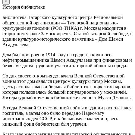
×
История библиотеки
Библиотека Татарского культурного центра Региональной
общественной организации — Татарской национально-
культурной автономии (РОО-ТНКА) г. Москвы находится в
старинном уголке Замоскворечья, Старой татарской слободе, в
здании культурно-исторического памятника – Дом Шамси
Асадуллаева.
Дом был построен в 1914 году на средства крупного
нефтепромышленника Шамси Асадуллаева при финансовом и
безвозмездном трудовом участии татарской общины города.
Со дня своего открытия до начала Великой Отечественной
войны этот дом являлся центром культуры татар Москвы,
здесь располагалась и большая библиотека тюркских народов,
которая пользовалась большой популярностью у москвичей.
Литературный кружок в библиотеке вел поэт Мусса Джалиль.
В годы Великой Отечественной войны в здании располагался
госпиталь, а затем оно было передано Наркомату
иностранных дел СССР, и к большому сожалению, весь
книжный фонд библиотеки был утрачен.
Благодаря многолетним усилиям татарской общественности в