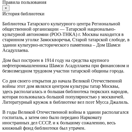
Правила пользования
×
История библиотеки
Библиотека Татарского культурного центра Региональной
общественной организации — Татарской национально-
культурной автономии (РОО-ТНКА) г. Москвы находится в
старинном уголке Замоскворечья, Старой татарской слободе, в
здании культурно-исторического памятника – Дом Шамси
Асадуллаева.
Дом был построен в 1914 году на средства крупного
нефтепромышленника Шамси Асадуллаева при финансовом и
безвозмездном трудовом участии татарской общины города.
Со дня своего открытия до начала Великой Отечественной
войны этот дом являлся центром культуры татар Москвы,
здесь располагалась и большая библиотека тюркских народов,
которая пользовалась большой популярностью у москвичей.
Литературный кружок в библиотеке вел поэт Мусса Джалиль.
В годы Великой Отечественной войны в здании располагался
госпиталь, а затем оно было передано Наркомату
иностранных дел СССР, и к большому сожалению, весь
книжный фонд библиотеки был утрачен.