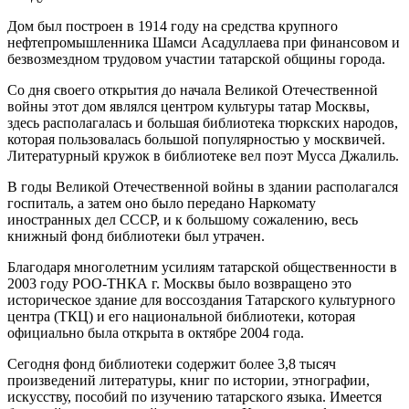
Дом был построен в 1914 году на средства крупного
нефтепромышленника Шамси Асадуллаева при финансовом и
безвозмездном трудовом участии татарской общины города.
Со дня своего открытия до начала Великой Отечественной
войны этот дом являлся центром культуры татар Москвы,
здесь располагалась и большая библиотека тюркских народов,
которая пользовалась большой популярностью у москвичей.
Литературный кружок в библиотеке вел поэт Мусса Джалиль.
В годы Великой Отечественной войны в здании располагался
госпиталь, а затем оно было передано Наркомату
иностранных дел СССР, и к большому сожалению, весь
книжный фонд библиотеки был утрачен.
Благодаря многолетним усилиям татарской общественности в
2003 году РОО-ТНКА г. Москвы было возвращено это
историческое здание для воссоздания Татарского культурного
центра (ТКЦ) и его национальной библиотеки, которая
официально была открыта в октябре 2004 года.
Сегодня фонд библиотеки содержит более 3,8 тысяч
произведений литературы, книг по истории, этнографии,
искусству, пособий по изучению татарского языка. Имеется