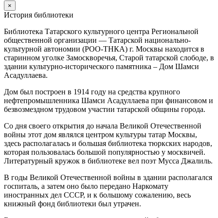
×
История библиотеки
Библиотека Татарского культурного центра Региональной
общественной организации — Татарской национально-
культурной автономии (РОО-ТНКА) г. Москвы находится в
старинном уголке Замоскворечья, Старой татарской слободе, в
здании культурно-исторического памятника – Дом Шамси
Асадуллаева.
Дом был построен в 1914 году на средства крупного
нефтепромышленника Шамси Асадуллаева при финансовом и
безвозмездном трудовом участии татарской общины города.
Со дня своего открытия до начала Великой Отечественной
войны этот дом являлся центром культуры татар Москвы,
здесь располагалась и большая библиотека тюркских народов,
которая пользовалась большой популярностью у москвичей.
Литературный кружок в библиотеке вел поэт Мусса Джалиль.
В годы Великой Отечественной войны в здании располагался
госпиталь, а затем оно было передано Наркомату
иностранных дел СССР, и к большому сожалению, весь
книжный фонд библиотеки был утрачен.