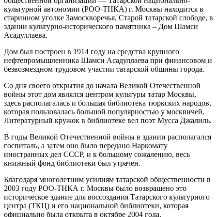
общественной организации — Татарской национально-
культурной автономии (РОО-ТНКА) г. Москвы находится в
старинном уголке Замоскворечья, Старой татарской слободе, в
здании культурно-исторического памятника – Дом Шамси
Асадуллаева.
Дом был построен в 1914 году на средства крупного
нефтепромышленника Шамси Асадуллаева при финансовом и
безвозмездном трудовом участии татарской общины города.
Со дня своего открытия до начала Великой Отечественной
войны этот дом являлся центром культуры татар Москвы,
здесь располагалась и большая библиотека тюркских народов,
которая пользовалась большой популярностью у москвичей.
Литературный кружок в библиотеке вел поэт Мусса Джалиль.
В годы Великой Отечественной войны в здании располагался
госпиталь, а затем оно было передано Наркомату
иностранных дел СССР, и к большому сожалению, весь
книжный фонд библиотеки был утрачен.
Благодаря многолетним усилиям татарской общественности в
2003 году РОО-ТНКА г. Москвы было возвращено это
историческое здание для воссоздания Татарского культурного
центра (ТКЦ) и его национальной библиотеки, которая
официально была открыта в октябре 2004 года.