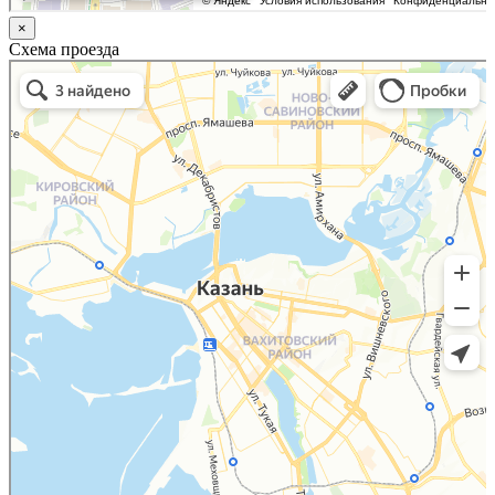
×
Схема проезда
Казань
Малый Татарский переулок, 8 на карте Москвы, ближайшее метро Новокузнецкая —
Яндекс.Карты