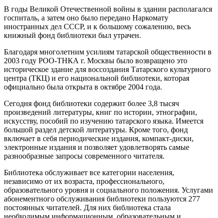
В годы Великой Отечественной войны в здании располагался
госпиталь, а затем оно было передано Наркомату
иностранных дел СССР, и к большому сожалению, весь
книжный фонд библиотеки был утрачен.
Благодаря многолетним усилиям татарской общественности в
2003 году РОО-ТНКА г. Москвы было возвращено это
историческое здание для воссоздания Татарского культурного
центра (ТКЦ) и его национальной библиотеки, которая
официально была открыта в октябре 2004 года.
Сегодня фонд библиотеки содержит более 3,8 тысяч
произведений литературы, книг по истории, этнографии,
искусству, пособий по изучению татарского языка. Имеется
большой раздел детской литературы. Кроме того, фонд
включает в себя периодические издания, компакт-диски,
электронные издания и позволяет удовлетворять самые
разнообразные запросы современного читателя.
Библиотека обслуживает все категории населения,
независимо от их возраста, профессионального,
образовательного уровня и социального положения. Услугами
абонементного обслуживания библиотеки пользуются 277
постоянных читателей. Для них библиотека стала
необходимым информационным, образовательным и