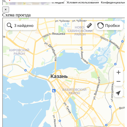
×
Схема проезда
Казань
Малый Татарский переулок, 8 на карте Москвы, ближайшее метро Новокузнецкая —
Яндекс.Карты