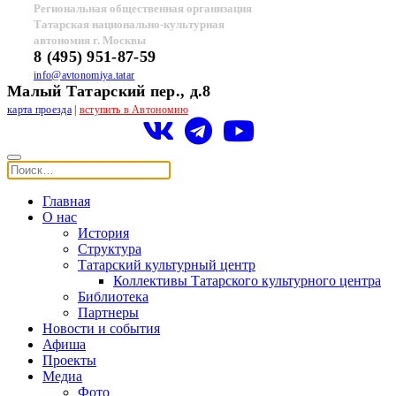
Региональная общественная организация
Татарская национально-культурная
автономия г. Москвы
8 (495) 951-87-59
info@avtonomiya.tatar
Малый Татарский пер., д.8
карта проезда
|
вступить в Автономию
Главная
О нас
История
Структура
Татарский культурный центр
Коллективы Татарского культурного центра
Библиотека
Партнеры
Новости и события
Афиша
Проекты
Медиа
Фото