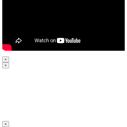
×
×
×