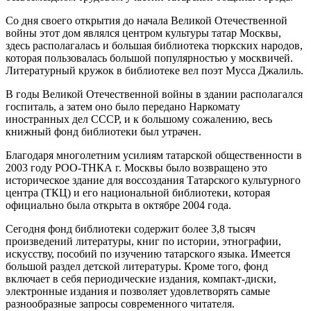
Со дня своего открытия до начала Великой Отечественной
войны этот дом являлся центром культуры татар Москвы,
здесь располагалась и большая библиотека тюркских народов,
которая пользовалась большой популярностью у москвичей.
Литературный кружок в библиотеке вел поэт Мусса Джалиль.
В годы Великой Отечественной войны в здании располагался
госпиталь, а затем оно было передано Наркомату
иностранных дел СССР, и к большому сожалению, весь
книжный фонд библиотеки был утрачен.
Благодаря многолетним усилиям татарской общественности в
2003 году РОО-ТНКА г. Москвы было возвращено это
историческое здание для воссоздания Татарского культурного
центра (ТКЦ) и его национальной библиотеки, которая
официально была открыта в октябре 2004 года.
Сегодня фонд библиотеки содержит более 3,8 тысяч
произведений литературы, книг по истории, этнографии,
искусству, пособий по изучению татарского языка. Имеется
большой раздел детской литературы. Кроме того, фонд
включает в себя периодические издания, компакт-диски,
электронные издания и позволяет удовлетворять самые
разнообразные запросы современного читателя.