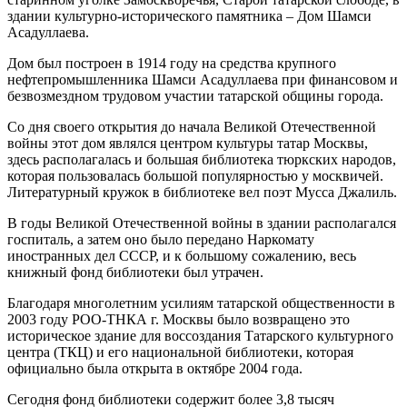
здании культурно-исторического памятника – Дом Шамси
Асадуллаева.
Дом был построен в 1914 году на средства крупного
нефтепромышленника Шамси Асадуллаева при финансовом и
безвозмездном трудовом участии татарской общины города.
Со дня своего открытия до начала Великой Отечественной
войны этот дом являлся центром культуры татар Москвы,
здесь располагалась и большая библиотека тюркских народов,
которая пользовалась большой популярностью у москвичей.
Литературный кружок в библиотеке вел поэт Мусса Джалиль.
В годы Великой Отечественной войны в здании располагался
госпиталь, а затем оно было передано Наркомату
иностранных дел СССР, и к большому сожалению, весь
книжный фонд библиотеки был утрачен.
Благодаря многолетним усилиям татарской общественности в
2003 году РОО-ТНКА г. Москвы было возвращено это
историческое здание для воссоздания Татарского культурного
центра (ТКЦ) и его национальной библиотеки, которая
официально была открыта в октябре 2004 года.
Сегодня фонд библиотеки содержит более 3,8 тысяч