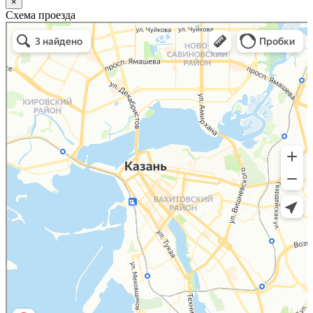
×
Схема проезда
Казань
Малый Татарский переулок, 8 на карте Москвы, ближайшее метро Новокузнецкая —
Яндекс.Карты