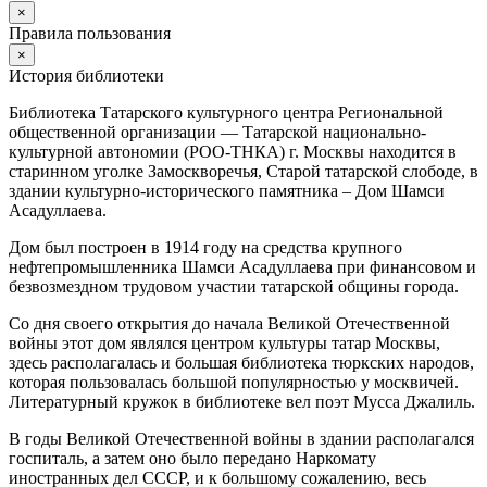
×
Правила пользования
×
История библиотеки
Библиотека Татарского культурного центра Региональной
общественной организации — Татарской национально-
культурной автономии (РОО-ТНКА) г. Москвы находится в
старинном уголке Замоскворечья, Старой татарской слободе, в
здании культурно-исторического памятника – Дом Шамси
Асадуллаева.
Дом был построен в 1914 году на средства крупного
нефтепромышленника Шамси Асадуллаева при финансовом и
безвозмездном трудовом участии татарской общины города.
Со дня своего открытия до начала Великой Отечественной
войны этот дом являлся центром культуры татар Москвы,
здесь располагалась и большая библиотека тюркских народов,
которая пользовалась большой популярностью у москвичей.
Литературный кружок в библиотеке вел поэт Мусса Джалиль.
В годы Великой Отечественной войны в здании располагался
госпиталь, а затем оно было передано Наркомату
иностранных дел СССР, и к большому сожалению, весь