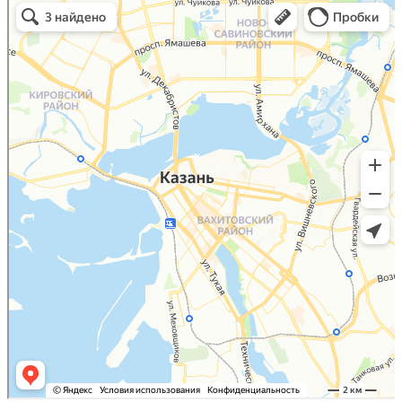
Малый Татарский переулок, 8 на карте Москвы, ближайшее метро Новокузнецкая —
Яндекс.Карты