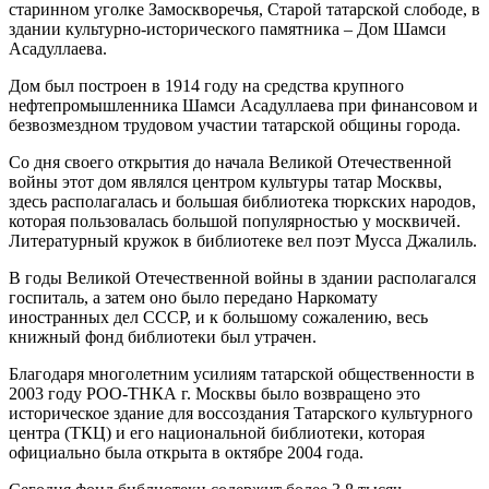
старинном уголке Замоскворечья, Старой татарской слободе, в
здании культурно-исторического памятника – Дом Шамси
Асадуллаева.
Дом был построен в 1914 году на средства крупного
нефтепромышленника Шамси Асадуллаева при финансовом и
безвозмездном трудовом участии татарской общины города.
Со дня своего открытия до начала Великой Отечественной
войны этот дом являлся центром культуры татар Москвы,
здесь располагалась и большая библиотека тюркских народов,
которая пользовалась большой популярностью у москвичей.
Литературный кружок в библиотеке вел поэт Мусса Джалиль.
В годы Великой Отечественной войны в здании располагался
госпиталь, а затем оно было передано Наркомату
иностранных дел СССР, и к большому сожалению, весь
книжный фонд библиотеки был утрачен.
Благодаря многолетним усилиям татарской общественности в
2003 году РОО-ТНКА г. Москвы было возвращено это
историческое здание для воссоздания Татарского культурного
центра (ТКЦ) и его национальной библиотеки, которая
официально была открыта в октябре 2004 года.