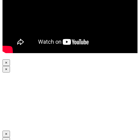
×
×
×