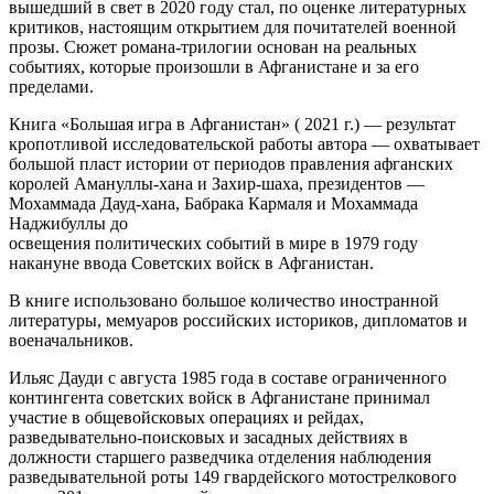
вышедший в свет в 2020 году стал, по оценке литературных
критиков, настоящим открытием для почитателей военной
прозы. Сюжет романа-трилогии основан на реальных
событиях, которые произошли в Афганистане и за его
пределами.
Книга «Большая игра в Афганистан» ( 2021 г.) — результат
кропотливой исследовательской работы автора — охватывает
большой пласт истории от периодов правления афганских
королей Амануллы-хана и Захир-шаха, президентов —
Мохаммада Дауд-хана, Бабрака Кармаля и Мохаммада
Наджибуллы до
освещения политических событий в мире в 1979 году
накануне ввода Советских войск в Афганистан.
В книге использовано большое количество иностранной
литературы, мемуаров российских историков, дипломатов и
военачальников.
Ильяс Дауди с августа 1985 года в составе ограниченного
контингента советских войск в Афганистане принимал
участие в общевойсковых операциях и рейдах,
разведывательно-поисковых и засадных действиях в
должности старшего разведчика отделения наблюдения
разведывательной роты 149 гвардейского мотострелкового