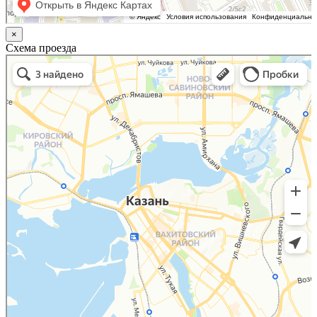
×
Схема проезда
Казань
Малый Татарский переулок, 8 на карте Москвы, ближайшее метро Новокузнецкая —
Яндекс.Карты