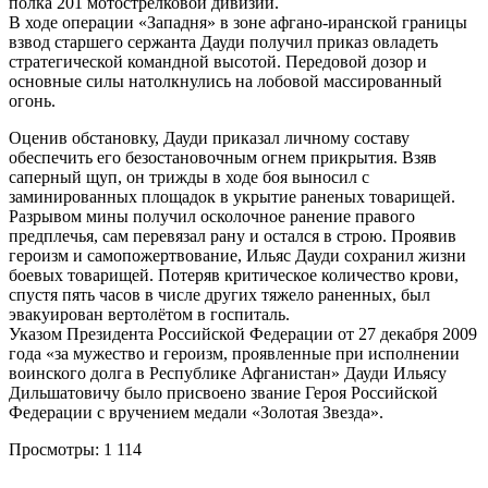
полка 201 мотострелковой дивизии.
В ходе операции «Западня» в зоне афгано-иранской границы
взвод старшего сержанта Дауди получил приказ овладеть
стратегической командной высотой. Передовой дозор и
основные силы натолкнулись на лобовой массированный
огонь.
Оценив обстановку, Дауди приказал личному составу
обеспечить его безостановочным огнем прикрытия. Взяв
саперный щуп, он трижды в ходе боя выносил с
заминированных площадок в укрытие раненых товарищей.
Разрывом мины получил осколочное ранение правого
предплечья, сам перевязал рану и остался в строю. Проявив
героизм и самопожертвование, Ильяс Дауди сохранил жизни
боевых товарищей. Потеряв критическое количество крови,
спустя пять часов в числе других тяжело раненных, был
эвакуирован вертолётом в госпиталь.
Указом Президента Российской Федерации от 27 декабря 2009
года «за мужество и героизм, проявленные при исполнении
воинского долга в Республике Афганистан» Дауди Ильясу
Дильшатовичу было присвоено звание Героя Российской
Федерации с вручением медали «Золотая Звезда».
Просмотры:
1 114