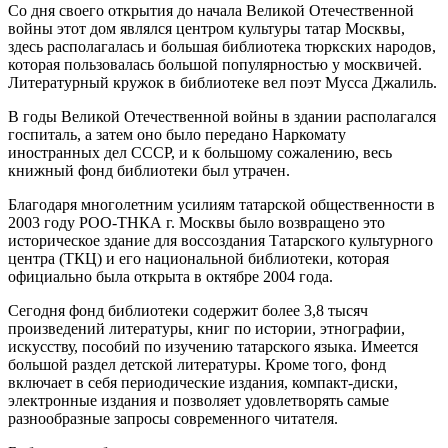
Со дня своего открытия до начала Великой Отечественной
войны этот дом являлся центром культуры татар Москвы,
здесь располагалась и большая библиотека тюркских народов,
которая пользовалась большой популярностью у москвичей.
Литературный кружок в библиотеке вел поэт Мусса Джалиль.
В годы Великой Отечественной войны в здании располагался
госпиталь, а затем оно было передано Наркомату
иностранных дел СССР, и к большому сожалению, весь
книжный фонд библиотеки был утрачен.
Благодаря многолетним усилиям татарской общественности в
2003 году РОО-ТНКА г. Москвы было возвращено это
историческое здание для воссоздания Татарского культурного
центра (ТКЦ) и его национальной библиотеки, которая
официально была открыта в октябре 2004 года.
Сегодня фонд библиотеки содержит более 3,8 тысяч
произведений литературы, книг по истории, этнографии,
искусству, пособий по изучению татарского языка. Имеется
большой раздел детской литературы. Кроме того, фонд
включает в себя периодические издания, компакт-диски,
электронные издания и позволяет удовлетворять самые
разнообразные запросы современного читателя.