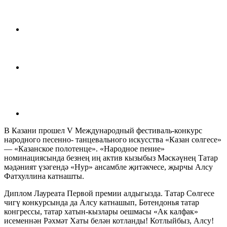
В Казани прошел V Международный фестиваль-конкурс
народного песенно- танцевального искусства «Казан сөлгесе»
— «Казанское полотенце». «Народное пение»
номинациясында безнең иң актив кызыбыз Мәскәүнең Татар
мәдәният үзәгендә «Нур» ансамбле җитәкчесе, җырчы Алсу
Фатхуллина катнашты.
Диплом Лауреата Первой премии алдыгызда. Татар Сөлгесе
чигү конкурсында да Алсу катнашып, Бөтендонья татар
конгрессы, татар хатын-кызлары оешмасы «Ак калфак»
исеменнән Рәхмәт Хаты белән котланды! Котлыйбыз, Алсу!