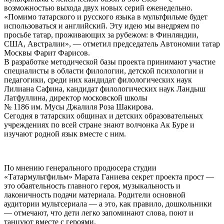
возможностью выхода двух новых серий еженедельно.
«Помимо татарского и русского языка в мультфильме будет
использоваться и английский. Эту идею мы внедряем по
просьбе татар, проживающих за рубежом: в Финляндии,
США, Австралии», — отметил председатель Автономии татар
Москвы Фарит Фарисов.
В разработке методической базы проекта принимают участие
специалисты в области филологии, детской психологии и
педагогики, среди них кандидат филологических наук
Лилиана Сафина, кандидат филологических наук Ландыш
Латфуллина, директор московской школы
№ 1186 им. Мусы Джалиля Роза Шакирова.
Сегодня в татарских общинах и детских образовательных
учреждениях по всей стране знают волчонка Ак Буре и
изучают родной язык вместе с ним.
По мнению генерального продюсера студии
«Татармультфильм» Марата Ганиева секрет проекта прост —
это обаятельность главного героя, музыкальность и
лаконичность подачи материала. Родители основной
аудитории мультсериала — а это, как правило, дошкольники
— отмечают, что дети легко запоминают слова, поют и
танцуют вместе с героями.