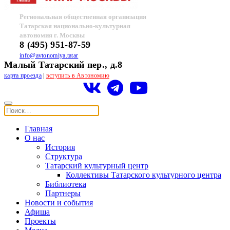
Региональная общественная организация
Татарская национально-культурная
автономия г. Москвы
8 (495) 951-87-59
info@avtonomiya.tatar
Малый Татарский пер., д.8
карта проезда
|
вступить в Автономию
Главная
О нас
История
Структура
Татарский культурный центр
Коллективы Татарского культурного центра
Библиотека
Партнеры
Новости и события
Афиша
Проекты