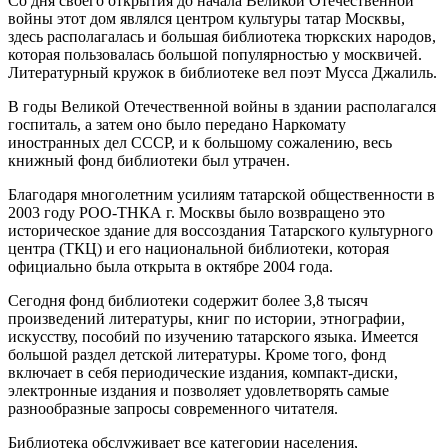
Со дня своего открытия до начала Великой Отечественной
войны этот дом являлся центром культуры татар Москвы,
здесь располагалась и большая библиотека тюркских народов,
которая пользовалась большой популярностью у москвичей.
Литературный кружок в библиотеке вел поэт Мусса Джалиль.
В годы Великой Отечественной войны в здании располагался
госпиталь, а затем оно было передано Наркомату
иностранных дел СССР, и к большому сожалению, весь
книжный фонд библиотеки был утрачен.
Благодаря многолетним усилиям татарской общественности в
2003 году РОО-ТНКА г. Москвы было возвращено это
историческое здание для воссоздания Татарского культурного
центра (ТКЦ) и его национальной библиотеки, которая
официально была открыта в октябре 2004 года.
Сегодня фонд библиотеки содержит более 3,8 тысяч
произведений литературы, книг по истории, этнографии,
искусству, пособий по изучению татарского языка. Имеется
большой раздел детской литературы. Кроме того, фонд
включает в себя периодические издания, компакт-диски,
электронные издания и позволяет удовлетворять самые
разнообразные запросы современного читателя.
Библиотека обслуживает все категории населения,